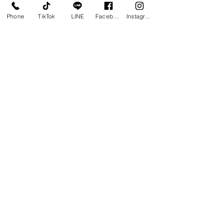
Phone
TikTok
LINE
Facebook
Instagram
コメント
コメントを追加…
【488】3LDK中古リノベ
【No.494】2L