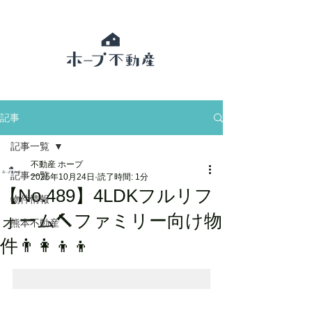
記事
記事一覧
不動産 ホープ
記事一覧
2025年10月24日
読了時間: 1分
【No.489】4LDKフルリフ
物件情報
ォーム🔨ファミリー向け物
熊本不動産
件👨‍👩‍👦‍👦